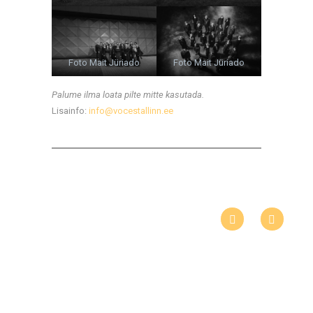
Foto Mait Jüriado
Foto Mait Jüriado
Palume ilma loata pilte mitte kasutada.
Lisainfo:
info@vocestallinn.ee